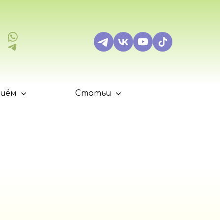
риём
Статьи