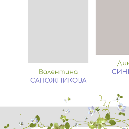
Ди
СИН
Валентина
САПОЖНИКОВА